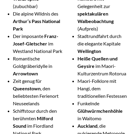
(zubuchbar)
Gelegenheit zur
Die alpine Wildnis des
spektakulären
Arthur‘s Pass National
Walbeobachtung
Park
(Aufpreis)
Der imposante
Franz-
Stadtrundfahrt durch
Josef-Gletscher
im
die elegante Kapitale
Westland National Park
Wellington
Romantische
Heiße Quellen und
Goldgräberidylle in
Geysire
im Maori-
Arrowtown
Kulturzentrum Rotorua
Zeit genug für
Maori-Folklore mit
Queenstown
, den
Hangi, dem
beliebtesten Ferienort
traditionellen Festessen
Neuseelands
Funkelnde
Schiffstour durch den
Glühwürmchenhöhle
berühmten
Milford
in Waitomo
Sound
im Fiordland
Auckland
, die
National Park
pulsierende Metropole