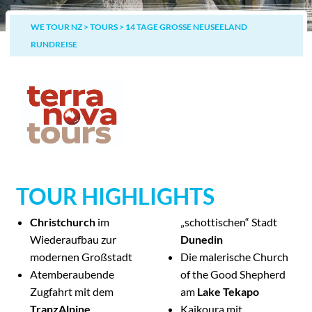
WE TOUR NZ
>
TOURS
>
14 TAGE GROSSE NEUSEELAND R
UNDREISE
TOUR HIGHLIGHTS
Christchurch
im
„schottischen“ Stadt
Wiederaufbau zur
Dunedin
modernen Großstadt
Die malerische Church
Atemberaubende
of the Good Shepherd
Zugfahrt mit dem
am
Lake Tekapo
TranzAlpine
Kaikoura mit