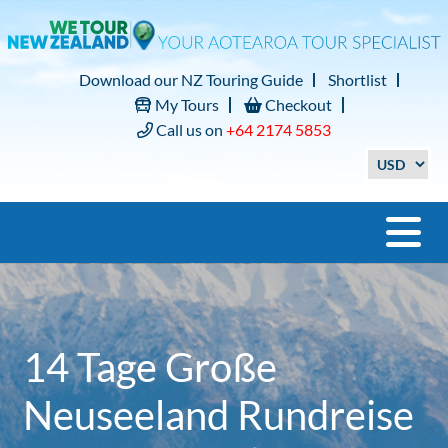
Download our NZ Touring Guide
Shortlist
My Tours
Checkout
Call us on
+64 2174 5853
14 Tage Große
Neuseeland Rundreise