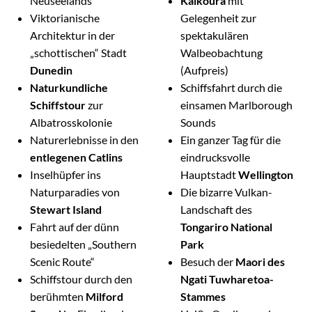
Neuseelands
Kaikoura
mit
Viktorianische
Gelegenheit zur
Architektur in der
spektakulären
„schottischen“ Stadt
Walbeobachtung
Dunedin
(Aufpreis)
Naturkundliche
Schiffsfahrt durch die
Schiffstour
zur
einsamen Marlborough
Albatrosskolonie
Sounds
Naturerlebnisse in den
Ein ganzer Tag für die
entlegenen Catlins
eindrucksvolle
Inselhüpfer ins
Hauptstadt
Wellington
Naturparadies von
Die bizarre Vulkan-
Stewart Island
Landschaft des
Fahrt auf der dünn
Tongariro National
besiedelten „Southern
Park
Scenic Route“
Besuch der
Maori des
Schiffstour durch den
Ngati Tuwharetoa-
berühmten
Milford
Stammes