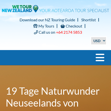
Download our NZ Touring Guide
Shortlist
My Tours
Checkout
Call us on
+64 2174 5853
19 Tage Naturwunder
Neuseelands von