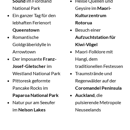
Sound
im Fiordland
Heiße Quellen und
National Park
Geysire im
Maori-
Ein ganzer Tag für den
Kulturzentrum
lebhaften Ferienort
Rotorua
Queenstown
Besuch einer
Romantische
Aufzuchtstation für
Goldgräberidylle in
Kiwi-Vögel
Arrowtown
Maori-Folklore mit
Der imposante
Franz-
Hangi, dem
Josef-Gletscher
im
traditionellen Festessen
Westland National Park
Traumstrände und
Pittoresk geformte
Regenwälder auf der
Pancake Rocks im
Coromandel Peninsula
Paparoa National Park
Auckland
, die
Natur pur am Seeufer
pulsierende Metropole
im
Nelson Lakes
Neuseelands