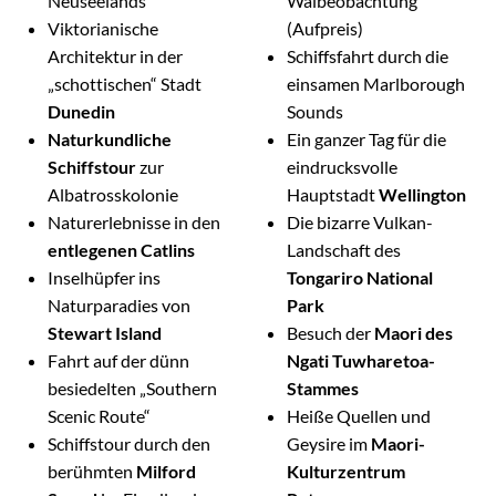
Neuseelands
Walbeobachtung
Viktorianische
(Aufpreis)
Architektur in der
Schiffsfahrt durch die
„schottischen“ Stadt
einsamen Marlborough
Dunedin
Sounds
Naturkundliche
Ein ganzer Tag für die
Schiffstour
zur
eindrucksvolle
Albatrosskolonie
Hauptstadt
Wellington
Naturerlebnisse in den
Die bizarre Vulkan-
entlegenen Catlins
Landschaft des
Inselhüpfer ins
Tongariro National
Naturparadies von
Park
Stewart Island
Besuch der
Maori des
Fahrt auf der dünn
Ngati Tuwharetoa-
besiedelten „Southern
Stammes
Scenic Route“
Heiße Quellen und
Schiffstour durch den
Geysire im
Maori-
berühmten
Milford
Kulturzentrum