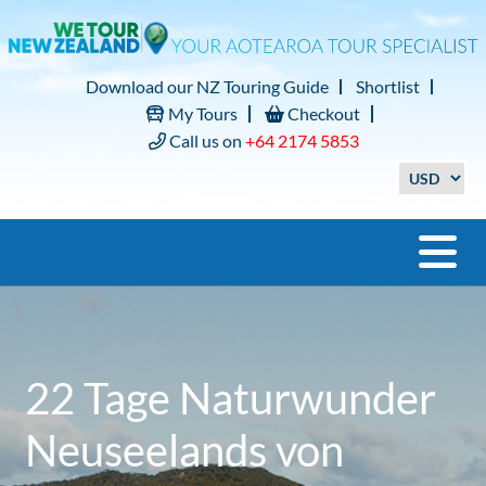
Download our NZ Touring Guide
Shortlist
My Tours
Checkout
Call us on
+64 2174 5853
22 Tage Naturwunder
Neuseelands von