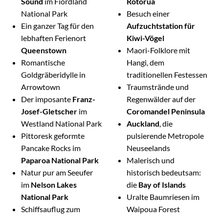
Sound
im Fiordland
Rotorua
National Park
Besuch einer
Ein ganzer Tag für den
Aufzuchtstation für
lebhaften Ferienort
Kiwi-Vögel
Queenstown
Maori-Folklore mit
Romantische
Hangi, dem
Goldgräberidylle in
traditionellen Festessen
Arrowtown
Traumstrände und
Der imposante
Franz-
Regenwälder auf der
Josef-Gletscher
im
Coromandel Peninsula
Westland National Park
Auckland
, die
Pittoresk geformte
pulsierende Metropole
Pancake Rocks im
Neuseelands
Paparoa National Park
Malerisch und
Natur pur am Seeufer
historisch bedeutsam:
im
Nelson Lakes
die
Bay of Islands
National Park
Uralte Baumriesen im
Schiffsauflug zum
Waipoua Forest